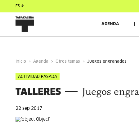
ES
AGENDA
INFORMACIÓN GENERAL
Inicio
Agenda
Otros temas
juegos engranados
ACTIVIDAD PASADA
TALLERES
Juegos engr
22 sep 2017