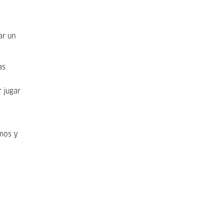
ar un
as
 jugar
mos y