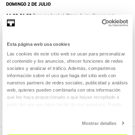
DOMINGO 2 DE JULIO
11:00-21:00
Torneos basket (Plaza de las Cigarreras)
11:00-14:00
Taller iniciación skate (Plaza Nestor
Basterretxea)
11:00-21:00
Mercado de cercanía y comercio sostenible
Esta página web usa cookies
(Plaza Nestor Basterretxea y Plaza Blas de Otero)
11:00-12:00
Presentación Jump the line (Sala Z)
Las cookies de este sitio web se usan para personalizar
12:00-13:00
Presentación Silvia Echeverría (Sala Z)
el contenido y los anuncios, ofrecer funciones de redes
13:00-14:00
Presentación Leku Skate (Sala Z)
sociales y analizar el tráfico. Además, compartimos
15:00-21:00
Surf skate (Plaza Blas de Otero)
información sobre el uso que haga del sitio web con
17:00-21:00
Concierto de Solar Sound System (Plaza
nuestros partners de redes sociales, publicidad y análisis
Nestor Basterretxea)
web, quienes pueden combinarla con otra información
que les haya proporcionado o que hayan recopilado a
partir del uso que haya hecho de sus servicios. Puede
obtener más información
AQUÍ
Más información en la web
y en
KALEANURBANFESTIVAL.COM
las redes @kaleanurbanfest.
Mostrar detalles