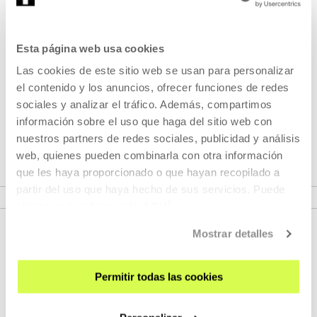
Angela y Koldo
"Angela y Koldo" comienzan a trabajar juntas en el 2012...
Esta página web usa cookies
MÁS INFORMACIÓN
Las cookies de este sitio web se usan para personalizar
Invitados/as
el contenido y los anuncios, ofrecer funciones de redes
sociales y analizar el tráfico. Además, compartimos
Angela y Koldo
información sobre el uso que haga del sitio web con
nuestros partners de redes sociales, publicidad y análisis
"Angela y Koldo" comienzan a trabajar juntas en el 2012...
web, quienes pueden combinarla con otra información
que les haya proporcionado o que hayan recopilado a
MÁS INFORMACIÓN
partir del uso que haya hecho de sus servicios. Puede
obtener más información
AQUÍ
Mostrar detalles
Permitir todas las cookies