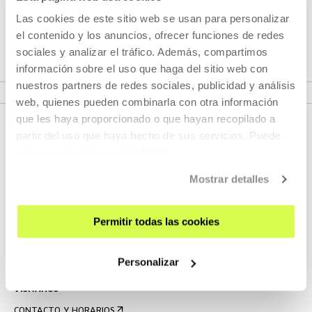
Las cookies de este sitio web se usan para personalizar
Kameleoiak gara! Taller de arte. Standing
el contenido y los anuncios, ofrecer funciones de redes
Here Wondering Which Way to Go
sociales y analizar el tráfico. Además, compartimos
información sobre el uso que haga del sitio web con
MÁS INFORMACIÓN
nuestros partners de redes sociales, publicidad y análisis
web, quienes pueden combinarla con otra información
que les haya proporcionado o que hayan recopilado a
partir del uso que haya hecho de sus servicios. Puede
obtener más información
AQUÍ
Mostrar detalles
Permitir todas las cookies
REGÍSTRATE AL BOLETÍN
AGENDA
Personalizar
VISÍTANOS
CONTACTO Y HORARIOS