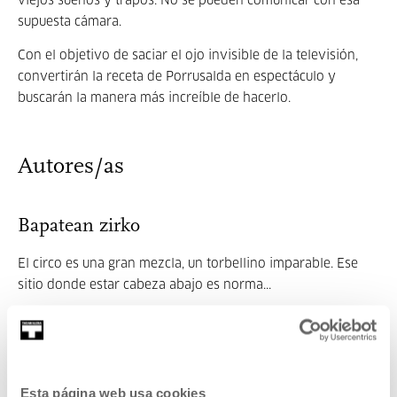
viejos sueños y trapos. No se pueden comunicar con esa
supuesta cámara.
Con el objetivo de saciar el ojo invisible de la televisión,
convertirán la receta de Porrusalda en espectáculo y
buscarán la manera más increíble de hacerlo.
Autores/as
Bapatean zirko
El circo es una gran mezcla, un torbellino imparable. Ese
sitio donde estar cabeza abajo es norma...
MÁS INFORMACIÓN
Contenido relacionado
Esta página web usa cookies
AGENDA