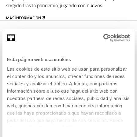
surgido tras la pandemia, jugando con nuevos...
MÁS INFORMACIÓN
Esta página web usa cookies
Las cookies de este sitio web se usan para personalizar
el contenido y los anuncios, ofrecer funciones de redes
sociales y analizar el tráfico. Además, compartimos
REGÍSTRATE AL BOLETÍN
información sobre el uso que haga del sitio web con
nuestros partners de redes sociales, publicidad y análisis
AGENDA
web, quienes pueden combinarla con otra información
VISÍTANOS
que les haya proporcionado o que hayan recopilado a
partir del uso que haya hecho de sus servicios. Puede
CONTACTO Y HORARIOS
obtener más información
AQUÍ
CÓMO LLEGAR