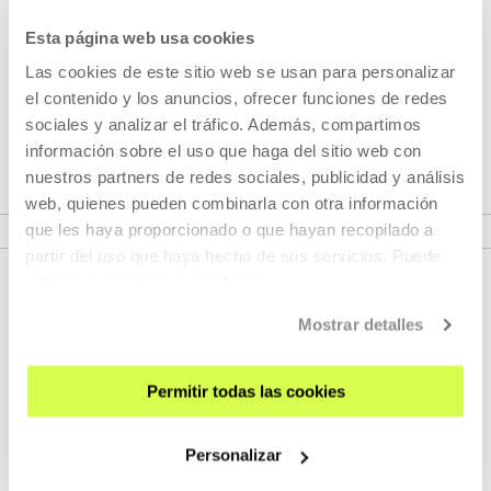
sueño de la sultana
Esta página web usa cookies
Las cookies de este sitio web se usan para personalizar
Exposición sobre el proceso de creación de la película
El
el contenido y los anuncios, ofrecer funciones de redes
sueño de la sultana
, de la artista y directora de cine Isabel
sociales y analizar el tráfico. Además, compartimos
Herguera (San Sebastián, 1961).
información sobre el uso que haga del sitio web con
nuestros partners de redes sociales, publicidad y análisis
web, quienes pueden combinarla con otra información
VER EXPOSICIÓN
que les haya proporcionado o que hayan recopilado a
partir del uso que haya hecho de sus servicios. Puede
obtener más información
AQUÍ
Mostrar detalles
Permitir todas las cookies
Personalizar
REGÍSTRATE AL BOLETÍN
AGENDA