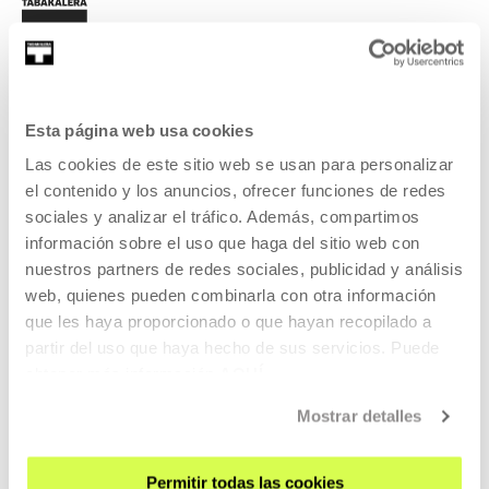
Esta página web usa cookies
REGÍSTRATE AL BOLETÍN
Las cookies de este sitio web se usan para personalizar
AGENDA
el contenido y los anuncios, ofrecer funciones de redes
sociales y analizar el tráfico. Además, compartimos
VISÍTANOS
información sobre el uso que haga del sitio web con
nuestros partners de redes sociales, publicidad y análisis
CONTACTO Y HORARIOS
web, quienes pueden combinarla con otra información
CÓMO LLEGAR
que les haya proporcionado o que hayan recopilado a
VISITAS GUIADAS
partir del uso que haya hecho de sus servicios. Puede
obtener más información
AQUÍ
ALOJAMIENTO
ACCESIBILIDAD
Mostrar detalles
NORMAS
PLANO DEL EDIFICIO
Permitir todas las cookies