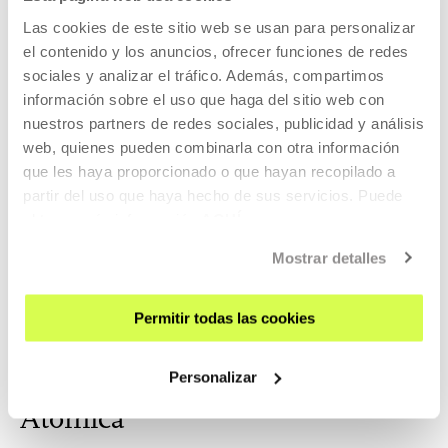
Internacional de Fotografía y obtuvo su l...
Las cookies de este sitio web se usan para personalizar
MÁS INFORMACIÓN
el contenido y los anuncios, ofrecer funciones de redes
Invitados/as
sociales y analizar el tráfico. Además, compartimos
información sobre el uso que haga del sitio web con
nuestros partners de redes sociales, publicidad y análisis
Gastón Solnicki
web, quienes pueden combinarla con otra información
que les haya proporcionado o que hayan recopilado a
partir del uso que haya hecho de sus servicios. Puede
obtener más información
AQUÍ
Director y productor de cine. Estudió en el Centro
Internacional de Fotografía y obtuvo su l...
Mostrar detalles
MÁS INFORMACIÓN
Permitir todas las cookies
Personalizar
Pertenece a Ciclo: La Era
Atómica