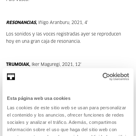
RESONANCIAS,
Iñigo Aranburu, 2021,
4'
Los sonidos y las voces registradas ayer se reproducen
hoy en una gran caja de resonancia.
TRUMOIAK,
Iker Maguregi, 2021,
12'
Dos hermanos juegan en la playa con petardos. Encuentran
una caravana que parece abandonada y deciden
inspeccionar su interior. La atracción por el riesgo es la
Esta página web usa cookies
base de su relación.
Las cookies de este sitio web se usan para personalizar
el contenido y los anuncios, ofrecer funciones de redes
UR AZPIAN LORE,
Aitor Oñederra, 2021,
14'
sociales y analizar el tráfico. Además, compartimos
No se lo podía contar a nadie. Estaba sola.
información sobre el uso que haga del sitio web con