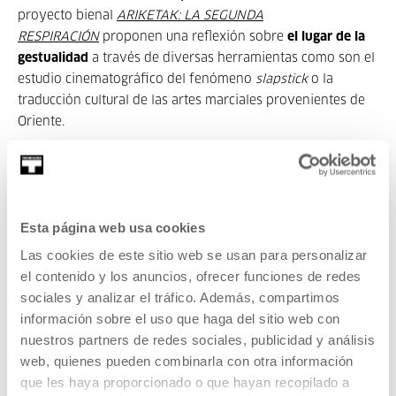
proyecto bienal
ARIKETAK: LA SEGUNDA
RESPIRACIÓN
proponen una reflexión sobre
el lugar de la
gestualidad
a través de diversas herramientas como son el
estudio cinematográfico del fenómeno
slapstick
o la
traducción cultural de las artes marciales provenientes de
Oriente.
ANTERIORES
Esta página web usa cookies
Las cookies de este sitio web se usan para personalizar
el contenido y los anuncios, ofrecer funciones de redes
2019
sociales y analizar el tráfico. Además, compartimos
información sobre el uso que haga del sitio web con
nuestros partners de redes sociales, publicidad y análisis
PENSAMIENTO
24 MAY 2018
web, quienes pueden combinarla con otra información
que les haya proporcionado o que hayan recopilado a
Ejercicios de lecturas exotas