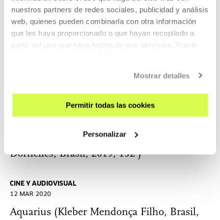
2020
nuestros partners de redes sociales, publicidad y análisis
web, quienes pueden combinarla con otra información
que les haya proporcionado o que hayan recopilado a
CINE Y AUDIOVISUAL
partir del uso que haya hecho de sus servicios. Puede
15 JUL 2020
obtener más información
AQUÍ
Cabra, marcado para morrer (Eduardo
Mostrar detalles
Coutinho, Brasil, 1984, 119')
Permitir todas las cookies
CINE Y AUDIOVISUAL
20 JUN 2020
Personalizar
Bacurau, (Kleber Mendonça Filho y Juliano
Dornelles, Brasil, 2019, 132')
CINE Y AUDIOVISUAL
12 MAR 2020
Aquarius (Kleber Mendonça Filho, Brasil,