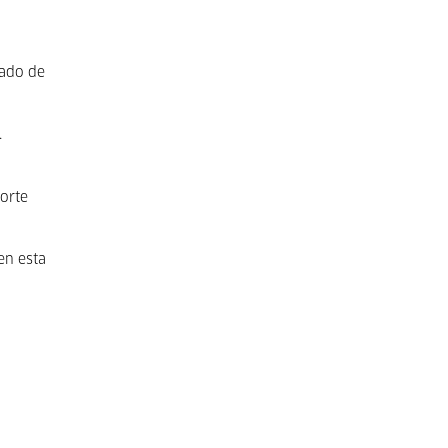
cado de
.
porte
en esta