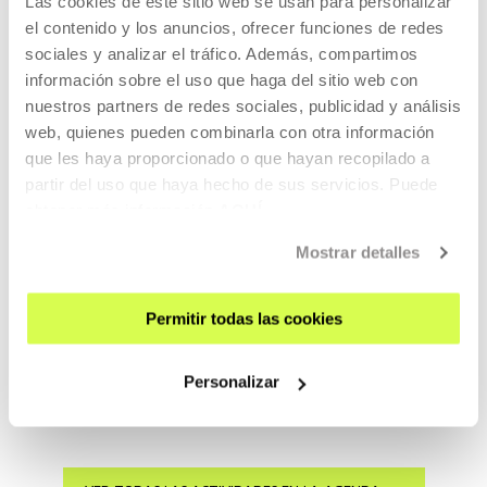
Las cookies de este sitio web se usan para personalizar
Inscripciones abiertas
el contenido y los anuncios, ofrecer funciones de redes
sociales y analizar el tráfico. Además, compartimos
información sobre el uso que haga del sitio web con
ARTE, CIENCIA, TECNOLOGÍA Y SOCIEDAD
nuestros partners de redes sociales, publicidad y análisis
15 SEP 2026 | 17:00
web, quienes pueden combinarla con otra información
que les haya proporcionado o que hayan recopilado a
Hiru bit
partir del uso que haya hecho de sus servicios. Puede
ES
obtener más información
AQUÍ
HIRU BIT es uno de los proyectos seleccionados en la
Mostrar detalles
convocatoria
Plaza_Co
para la puesta en marcha de
procesos de experimentación en comunidad.
Permitir todas las cookies
LEER MÁS
Personalizar
ENTRADAS