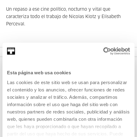
Un repaso a ese cine político, nocturno y vital que
caracteriza todo el trabajo de Nicolas Klotz y Elisabeth
Perceval.
VER CICLO
Esta página web usa cookies
Las cookies de este sitio web se usan para personalizar
el contenido y los anuncios, ofrecer funciones de redes
sociales y analizar el tráfico. Además, compartimos
información sobre el uso que haga del sitio web con
nuestros partners de redes sociales, publicidad y análisis
REGÍSTRATE AL BOLETÍN
web, quienes pueden combinarla con otra información
AGENDA
que les haya proporcionado o que hayan recopilado a
partir del uso que haya hecho de sus servicios. Puede