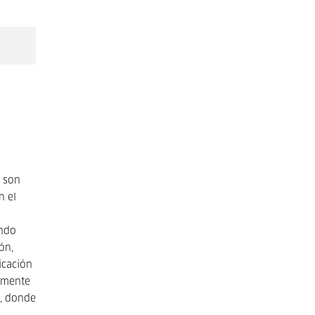
e son
n el
ando
ón,
icación
samente
d, donde