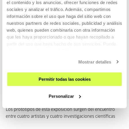
Invitados/as
el contenido y los anuncios, ofrecer funciones de redes
sociales y analizar el tráfico. Además, compartimos
información sobre el uso que haga del sitio web con
Pablo Camacho
nuestros partners de redes sociales, publicidad y análisis
web, quienes pueden combinarla con otra información
Pablo Camacho es bioquímico, oceanógrafo, comunicador
que les haya proporcionado o que hayan recopilado a
de la c...
partir del uso que haya hecho de sus servicios. Puede
obtener más información
AQUÍ
MÁS INFORMACIÓN
Mostrar detalles
Pertenece a Exposición:
Permitir todas las cookies
Máquinas de ingenio. Jakintzen
bidegurutzean
Personalizar
Los prototipos de esta exposición surgen del encuentro
entre cuatro artistas y cuatro investigaciones científicas