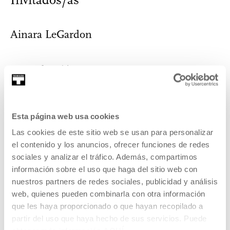
Invitados/as
Ainara LeGardon
(Foto: Rafa Rodrigo)
Ainara LeGardon (Bilbao, 1976) es música y artista en...
MÁS INFORMACIÓN
Esta página web usa cookies
Las cookies de este sitio web se usan para personalizar
el contenido y los anuncios, ofrecer funciones de redes
Pertenece a Programa: La
sociales y analizar el tráfico. Además, compartimos
gestión de la propiedad
información sobre el uso que haga del sitio web con
intelectual en las producciones
nuestros partners de redes sociales, publicidad y análisis
web, quienes pueden combinarla con otra información
audiovisuales
que les haya proporcionado o que hayan recopilado a
partir del uso que haya hecho de sus servicios. Puede
A través de los talleres ofrecidos por Ainara LeGardon en