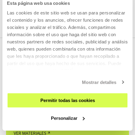
https://dantz.eu/festival/
Esta página web usa cookies
Las cookies de este sitio web se usan para personalizar
el contenido y los anuncios, ofrecer funciones de redes
sociales y analizar el tráfico. Además, compartimos
información sobre el uso que haga del sitio web con
nuestros partners de redes sociales, publicidad y análisis
web, quienes pueden combinarla con otra información
que les haya proporcionado o que hayan recopilado a
DESCARGAS
partir del uso que haya hecho de sus servicios. Puede
obtener más información
AQUÍ
MATERIAL DESCARGABLE
Mostrar detalles
Ponemos a tu disposición
materiales corporativos de
Permitir todas las cookies
Tabakalera para su uso.
Personalizar
VER MATERIALES