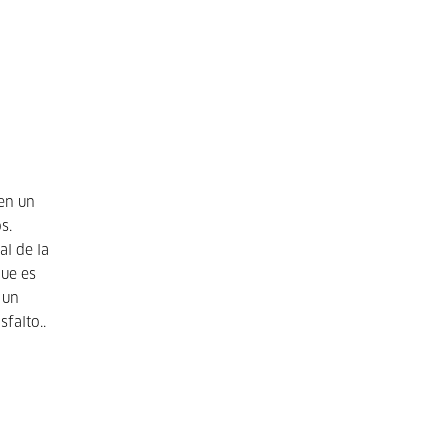
 en un
s.
al de la
que es
 un
falto..