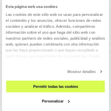
Esta página web usa cookies
Serán cuatro meses en Buenos Aires, en las provincias
Las cookies de este sitio web se usan para personalizar
argentinas, del lado de allá, en sus pantallas, a oscuras,
el contenido y los anuncios, ofrecer funciones de redes
iluminándonos: un tigre, una hoguera, un león mirando a
sociales y analizar el tráfico. Además, compartimos
cámara.
información sobre el uso que haga del sitio web con
nuestros partners de redes sociales, publicidad y análisis
VER PROGRAMA
web, quienes pueden combinarla con otra información
que les haya proporcionado o que hayan recopilado a
partir del uso que haya hecho de sus servicios. Puede
obtener más información
AQUÍ
Mostrar detalles
Permitir todas las cookies
REGÍSTRATE AL BOLETÍN
Personalizar
AGENDA