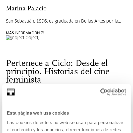
Marina Palacio
San Sebastián, 1996, es graduada en Bellas Artes por la...
MÁS INFORMACIÓN
Pertenece a Ciclo: Desde el
principio. Historias del cine
feminista
Todas las historias tienen un principio. Pero no hay una
única historia. Al narrarlas, las historias se crean palabra a
palabra. Película a película en el caso de la historia del cine.
Esta página web usa cookies
Las cookies de este sitio web se usan para personalizar
VER CICLO
el contenido y los anuncios, ofrecer funciones de redes