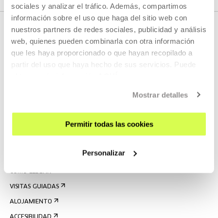
sociales y analizar el tráfico. Además, compartimos
información sobre el uso que haga del sitio web con
nuestros partners de redes sociales, publicidad y análisis
web, quienes pueden combinarla con otra información
que les haya proporcionado o que hayan recopilado a
partir del uso que haya hecho de sus servicios. Puede
obtener más información
AQUÍ
Mostrar detalles
REGÍSTRATE AL BOLETÍN
AGENDA
Permitir todas las cookies
VISÍTANOS
Personalizar
CONTACTO Y HORARIOS
CÓMO LLEGAR
VISITAS GUIADAS
ALOJAMIENTO
ACCESIBILIDAD