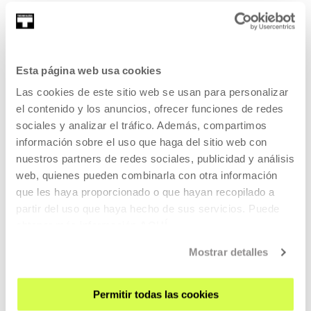
Entrada libre
ARTE CONTEMPORÁNEO
Esta página web usa cookies
17 JUL 2026 - 12 OCT 2026 | MARTES A DOMINGO: 11:00-20:00
Las cookies de este sitio web se usan para personalizar
Oliver Laxe - HU/هُوَ. Bailad como si nadie
el contenido y los anuncios, ofrecer funciones de redes
os viera
sociales y analizar el tráfico. Además, compartimos
información sobre el uso que haga del sitio web con
OLIVER LAXE
nuestros partners de redes sociales, publicidad y análisis
HU /هُو. Bailad como si nadie os viera
es una instalación de
web, quienes pueden combinarla con otra información
Oliver Laxe surgida del universo creativo de su película
que les haya proporcionado o que hayan recopilado a
Sirāt
.
partir del uso que haya hecho de sus servicios. Puede
obtener más información
AQUÍ
LEER MÁS
Mostrar detalles
Entrada libre
Permitir todas las cookies