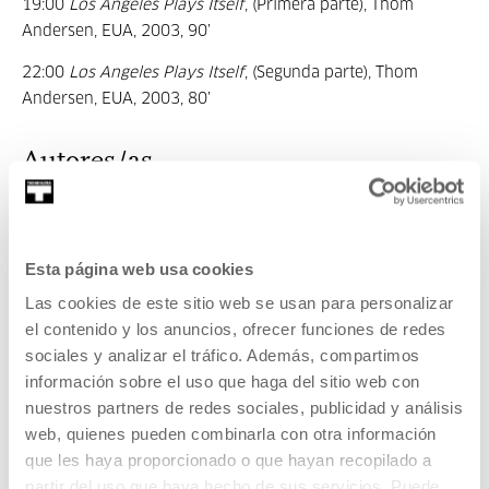
19:00
Los Angeles Plays Itself
, (Primera parte), Thom
Andersen, EUA, 2003, 90’
22:00
Los Angeles Plays Itself
, (Segunda parte), Thom
Andersen, EUA, 2003, 80’
Autores/as
María Palacios Cruz
Esta página web usa cookies
Las cookies de este sitio web se usan para personalizar
el contenido y los anuncios, ofrecer funciones de redes
María Palacios Cruz es comisaria, escritora y académica
sociales y analizar el tráfico. Además, compartimos
especializada en cine de vanguardia....
información sobre el uso que haga del sitio web con
MÁS INFORMACIÓN
nuestros partners de redes sociales, publicidad y análisis
Invitados/as
web, quienes pueden combinarla con otra información
que les haya proporcionado o que hayan recopilado a
partir del uso que haya hecho de sus servicios. Puede