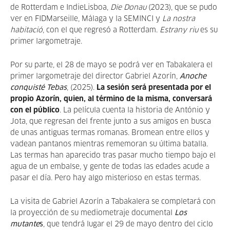
de Rotterdam e IndieLisboa,
Die Donau
(2023), que se pudo
ver en FIDMarseille, Málaga y la SEMINCI y
La nostra
habitació
, con el que regresó a Rotterdam.
Estrany riu
es su
primer largometraje.
Por su parte, el 28 de mayo se podrá ver en Tabakalera el
primer largometraje del director Gabriel Azorín,
Anoche
conquisté Tebas
, (2025).
La sesión será presentada por el
propio Azorín, quien, al término de la misma, conversará
con el público
. La película cuenta la historia de António y
Jota, que regresan del frente junto a sus amigos en busca
de unas antiguas termas romanas. Bromean entre ellos y
vadean pantanos mientras rememoran su última batalla.
Las termas han aparecido tras pasar mucho tiempo bajo el
agua de un embalse, y gente de todas las edades acude a
pasar el día. Pero hay algo misterioso en estas termas.
La visita de Gabriel Azorín a Tabakalera se completará con
la proyección de su mediometraje documental
Los
mutante
s
, que tendrá lugar el 29 de mayo dentro del ciclo