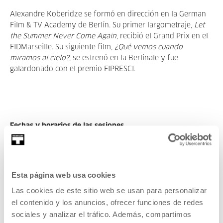
Alexandre Koberidze se formó en dirección en la German
Film & TV Academy de Berlín. Su primer largometraje,
Let
the Summer Never Come Again
, recibió el Grand Prix en el
FIDMarseille. Su siguiente film,
¿Qué vemos cuando
miramos al cielo?
, se estrenó en la Berlinale y fue
galardonado con el premio FIPRESCI.
Fechas y horarios de las sesiones
• 14 de mayo, 19:00h – Cine contemporáneo:
Estrany riu
,
Jaume Claret Muxart.
Esta página web usa cookies
• 16 de mayo, 19:00h – Cine y música:
Taxi Driver
, Martin
Las cookies de este sitio web se usan para personalizar
Scorsese con música en directo de Zabala.
el contenido y los anuncios, ofrecer funciones de redes
sociales y analizar el tráfico. Además, compartimos
• 21 de mayo, 19:00h – Cine contemporáneo:
Dry Leaf
,