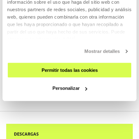
información sobre el uso que haga del sitio web con
Alexandre Koberidze.
nuestros partners de redes sociales, publicidad y análisis
web, quienes pueden combinarla con otra información
• 28 de mayo, 19:00h – Cine contemporáneo:
Anoche
que les haya proporcionado o que hayan recopilado a
conquisté Tebas
, Gabriel Azorín.
partir del uso que haya hecho de sus servicios. Puede
obtener más información
AQUÍ
Mostrar detalles
Las entradas están disponibles ya en la
web de
Tabakalera
.
Permitir todas las cookies
Personalizar
DESCARGAS