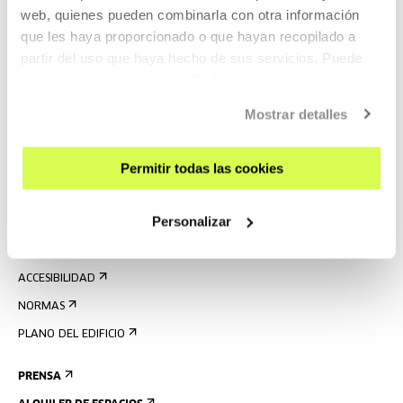
web, quienes pueden combinarla con otra información
que les haya proporcionado o que hayan recopilado a
partir del uso que haya hecho de sus servicios. Puede
REGÍSTRATE AL BOLETÍN
obtener más información
AQUÍ
AGENDA
Mostrar detalles
VISÍTANOS
Permitir todas las cookies
CONTACTO Y HORARIOS
CÓMO LLEGAR
Personalizar
VISITAS GUIADAS
ALOJAMIENTO
ACCESIBILIDAD
NORMAS
PLANO DEL EDIFICIO
PRENSA