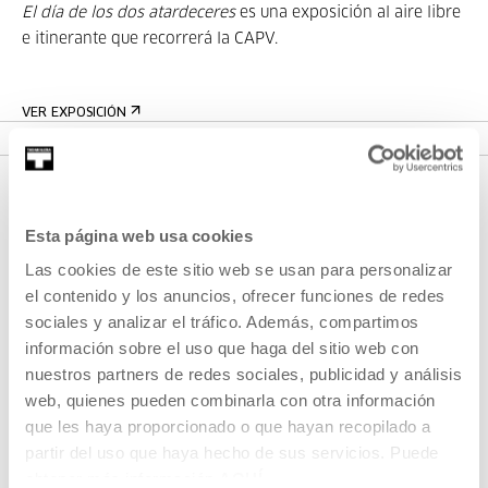
El día de los dos atardeceres
es una exposición al aire libre
e itinerante que recorrerá la CAPV.
VER EXPOSICIÓN
Esta página web usa cookies
Las cookies de este sitio web se usan para personalizar
el contenido y los anuncios, ofrecer funciones de redes
sociales y analizar el tráfico. Además, compartimos
información sobre el uso que haga del sitio web con
REGÍSTRATE AL BOLETÍN
nuestros partners de redes sociales, publicidad y análisis
AGENDA
web, quienes pueden combinarla con otra información
que les haya proporcionado o que hayan recopilado a
VISÍTANOS
partir del uso que haya hecho de sus servicios. Puede
obtener más información
AQUÍ
CONTACTO Y HORARIOS