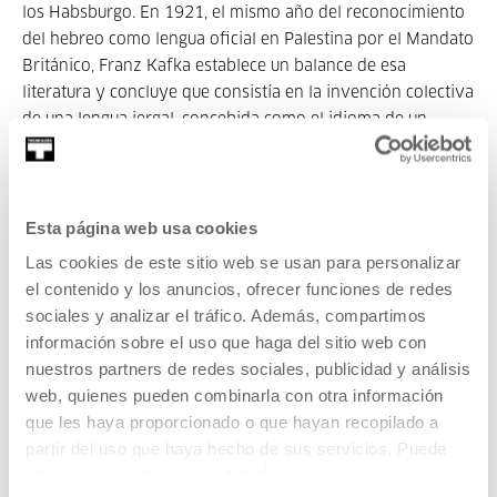
los Habsburgo. En 1921, el mismo año del reconocimiento
del hebreo como lengua oficial en Palestina por el Mandato
Británico, Franz Kafka establece un balance de esa
literatura y concluye que consistía en la invención colectiva
de una lengua jergal, concebida como el idioma de un
nuevo pueblo judío por venir. La
denomina «Zigeunerliteratur» o «literatura gitana», en la
medida en que sus autores, incluido el propio Kafka,
Esta página web usa cookies
devenían-gitano al extraer, fundir, templar, forjar y refundir
el «Papierdeutsch» (alemán de papel).
Las cookies de este sitio web se usan para personalizar
el contenido y los anuncios, ofrecer funciones de redes
Pertenece a Orotariko ekologia bat
sociales y analizar el tráfico. Además, compartimos
Invitados/as
información sobre el uso que haga del sitio web con
nuestros partners de redes sociales, publicidad y análisis
Jun Fujita Hioshe
web, quienes pueden combinarla con otra información
que les haya proporcionado o que hayan recopilado a
Nacido en Tokio en 1971. Profesor de la civilización
partir del uso que haya hecho de sus servicios. Puede
francesa en la Universidad Ryukoku (Kio...
obtener más información
AQUÍ