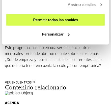
Mostrar detalles
MÁS INFORMACIÓN
Permitir todas las cookies
Pertenece a Encuentros:
Personalizar
Orotariko ekologia bat
Este programa, basado en una serie de encuentros
mensuales, pretende abrir un debate sobre estos temas.
¿Dónde empieza y termina la lista de las diferentes capas
que debería tener en cuenta la ecología contemporánea?
VER ENCUENTROS
Contenido relacionado
AGENDA