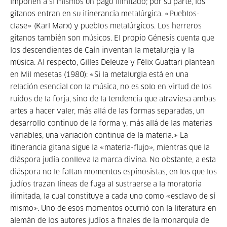
imponen a sí mismos un pago ilimitado; por su parte, los
gitanos entran en su itinerancia metalúrgica. «Pueblos-
clase» (Karl Marx) y pueblos metalúrgicos. Los herreros
gitanos también son músicos. El propio Génesis cuenta que
los descendientes de Caín inventan la metalurgia y la
música. Al respecto, Gilles Deleuze y Félix Guattari plantean
en Mil mesetas (1980): «Si la metalurgia está en una
relación esencial con la música, no es solo en virtud de los
ruidos de la forja, sino de la tendencia que atraviesa ambas
artes a hacer valer, más allá de las formas separadas, un
desarrollo continuo de la forma y, más allá de las materias
variables, una variación continua de la materia.» La
itinerancia gitana sigue la «materia-flujo», mientras que la
diáspora judía conlleva la marca divina. No obstante, a esta
diáspora no le faltan momentos espinosistas, en los que los
judíos trazan líneas de fuga al sustraerse a la moratoria
ilimitada, la cual constituye a cada uno como «esclavo de sí
mismo». Uno de esos momentos ocurrió con la literatura en
alemán de los autores judíos a finales de la monarquía de