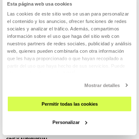
Esta página web usa cookies
CINE Y AUDIOVISUAL
Las cookies de este sitio web se usan para personalizar
15 AGO 2026 | 19:00
el contenido y los anuncios, ofrecer funciones de redes
Married Life, Ira Sachs
sociales y analizar el tráfico. Además, compartimos
información sobre el uso que haga del sitio web con
EN
ES
nuestros partners de redes sociales, publicidad y análisis
web, quienes pueden combinarla con otra información
Harry (Chris Cooper) decide que debe matar a su esposa,
que les haya proporcionado o que hayan recopilado a
Pat (Patricia Clarkson), porque la quiere demasiado como
partir del uso que haya hecho de sus servicios. Puede
para que sufra cuando él la abandone.
obtener más información
AQUÍ
LEER MÁS
Mostrar detalles
ENTRADAS
Permitir todas las cookies
Entradas disponibles
Personalizar