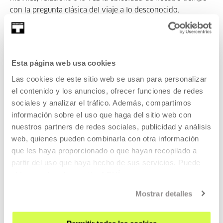
con la pregunta clásica del viaje a lo desconocido.
Este proyecto forma parte de una colección del Centro
Pompidou de París, que va encargando a una serie de
cineastas (Naomi Kawase, Pippo Delbono, Amir Naderi,
Esta página web usa cookies
Christian Petzold, Barbet Schroeder, João Pedro Rodrigues,
Jafar Panahi, Jean-Marie Straub, Sharunas Bartas, Yervant
Las cookies de este sitio web se usan para personalizar
Gianikian y Angela Ricci Lucchi, Tariq Teguia, Bertrand
el contenido y los anuncios, ofrecer funciones de redes
Bonello...) que respondan a la pregunta del título a través
sociales y analizar el tráfico. Además, compartimos
de una película.
información sobre el uso que haga del sitio web con
nuestros partners de redes sociales, publicidad y análisis
Basándose en las imágenes que ha filmado en Sudáfrica,
web, quienes pueden combinarla con otra información
Rusia, Cuba, Qatar, España y junto a su casa, Isaki Lacuesta
que les haya proporcionado o que hayan recopilado a
responde a la pregunta planteada por el Centro Pompidou:
partir del uso que haya hecho de sus servicios. Puede
obtener más información
AQUÍ
"Estoy aquí y allí al mismo tiempo”.
Mostrar detalles
Pertenece a Nuevos territorios