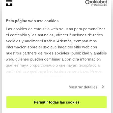
Irma Vilà i Òdena es comisaria, investigadora y productora
cu...
Esta página web usa cookies
MÁS INFORMACIÓN
Las cookies de este sitio web se usan para personalizar
Comisaria
el contenido y los anuncios, ofrecer funciones de redes
sociales y analizar el tráfico. Además, compartimos
información sobre el uso que haga del sitio web con
Irma Vilà i Òdena
nuestros partners de redes sociales, publicidad y análisis
Irma Vilà i Òdena es comisaria, investigadora y productora
web, quienes pueden combinarla con otra información
cu...
que les haya proporcionado o que hayan recopilado a
partir del uso que haya hecho de sus servicios. Puede
MÁS INFORMACIÓN
obtener más información
AQUÍ
Mostrar detalles
Pertenece a Exposición | Visitas:
Permitir todas las cookies
Irekiak Gallery Weekend 2024