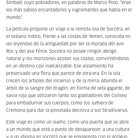
Simbad, cuyo pobladores, en palabras de Marco Polo, “eran
los más sabios encantadores y nigromantes que había en el
mundo”.
La película propone un viaje a la remota isla de Socotra, en
el océano índico, frente a las costas de Yemen, conocida en
las leyendas de la antigüedad por ser la morada del ave
Roc y del ave Fénix. Socotra no posee ningún abrigo
natural y los monzones azotan sus costas, convirtiéndolas
en un destino casi inalcanzable. Ese aislamiento ha
preservado una flora que parece de otra era. En la isla
crecen los árboles del incienso y de la mirra. Abunda el
árbol de la sangre del dragón, en forma de seta gigante, de
savia roja que utilizaron tanto los gladiadores del Coliseo
para embadurnar sus cuerpos, como los
luthiers
de
Cremona para dar la pincelada decisiva a sus Stradivarius.
Este viaje es como un sueño, como una puerta que se abre
a un mundo que está a punto de desaparecer, a una cultura
y a un idioma (el socotrí) que se emparenta con el antiguo