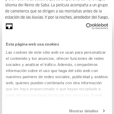
idioma del Reino de Saba. La película acompaña a un grupo
de camelleros que se dirigen a las montañas antes de la
estación de las lluvias. Y por la noches, alrededor del fuego,
se cuentan historias de genios y de serpientes monstruosas
y es cuando ese mundo se abre, y nos abre, a otros
universos posibles.
Esta página web usa cookies
Pertenece a Cadabra-abra
Las cookies de este sitio web se usan para personalizar
el contenido y los anuncios, ofrecer funciones de redes
sociales y analizar el tráfico. Además, compartimos
información sobre el uso que haga del sitio web con
Pertenece a Ciclo: Cadabra-abra
nuestros partners de redes sociales, publicidad y análisis
web, quienes pueden combinarla con otra información
que les haya proporcionado o que hayan recopilado a
Cadabra-Abra
es un ciclo que repasa la relación del cine
partir del uso que haya hecho de sus servicios. Puede
con la magia, lo oculto, la espiritualidad, los rituales, lo
obtener más información
AQUÍ
sagrado, los conjuros y las apariciones-desapariciones.
Mostrar detalles