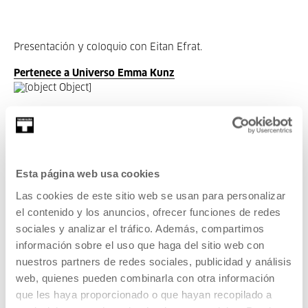
Presentación y coloquio con
Eitan Efrat.
Pertenece a Universo Emma Kunz
Pertenece a Exposiciones:
Universo Emma Kunz
Esta página web usa cookies
Las cookies de este sitio web se usan para personalizar
Rechazó la idea de arte frente a no arte y, en cambio,
el contenido y los anuncios, ofrecer funciones de redes
amplió su definición para incluir la investigación, la
sociales y analizar el tráfico. Además, compartimos
medicina y la naturaleza, así como lo sobrenatural, lo
información sobre el uso que haga del sitio web con
mágico y lo visionario.
nuestros partners de redes sociales, publicidad y análisis
web, quienes pueden combinarla con otra información
que les haya proporcionado o que hayan recopilado a
VER EXPOSICIONES