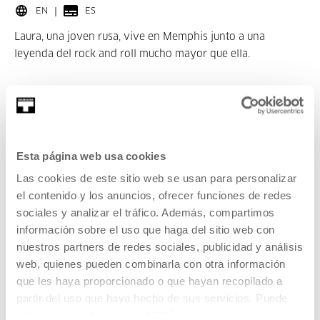
EN
ES
Laura, una joven rusa, vive en Memphis junto a una
leyenda del rock and roll mucho mayor que ella.
LEER MÁS
ENTRADAS
Esta página web usa cookies
Completo
Las cookies de este sitio web se usan para personalizar
el contenido y los anuncios, ofrecer funciones de redes
sociales y analizar el tráfico. Además, compartimos
CINE Y AUDIOVISUAL
información sobre el uso que haga del sitio web con
25 AGO 2026 - 28 AGO 2026 | 10:30-13:30
nuestros partners de redes sociales, publicidad y análisis
Cortocircuitos. Vídeo, ruido y electrónica
web, quienes pueden combinarla con otra información
que les haya proporcionado o que hayan recopilado a
creativa
partir del uso que haya hecho de sus servicios. Puede
ES
obtener más información
AQUÍ