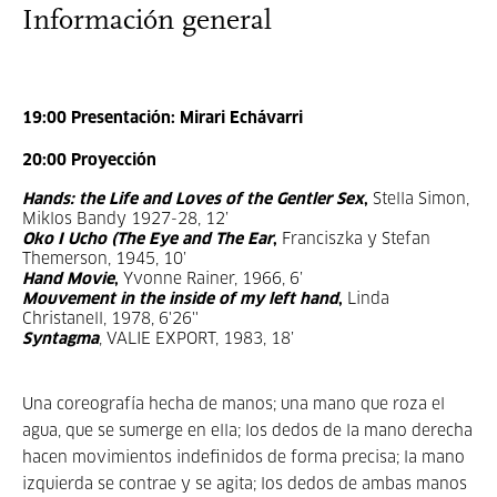
Información general
19:00 Presentación: Mirari Echávarri
20:00 Proyección
Hands: the Life and Loves of the Gentler Sex
,
Stella Simon,
Miklos Bandy 1927-28, 12’
O
ko I Ucho (The Eye and The Ear
,
Franciszka y Stefan
Themerson, 1945, 10’
Hand Movie
,
Yvonne Rainer, 1966, 6’
Mouvement in the inside of my left hand
,
Linda
Christanell, 1978, 6'26''
Syntagma
, VALIE EXPORT, 1983, 18’
Una coreografía hecha de manos; una mano que roza el
agua, que se sumerge en ella; los dedos de la mano derecha
hacen movimientos indefinidos de forma precisa; la mano
izquierda se contrae y se agita; los dedos de ambas manos