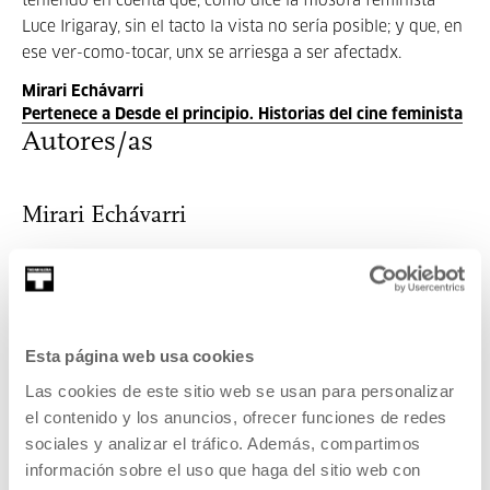
teniendo en cuenta que, como dice la filósofa feminista
Luce Irigaray, sin el tacto la vista no sería posible; y que, en
ese ver-como-tocar, unx se arriesga a ser afectadx.
Mirari Echávarri
Pertenece a Desde el principio. Historias del cine feminista
Autores/as
Mirari Echávarri
Mirari Echávarri (Iruñea) es artista y docente. Licenci...
MÁS INFORMACIÓN
Invitados/as
Esta página web usa cookies
Las cookies de este sitio web se usan para personalizar
Mirari Echávarri
el contenido y los anuncios, ofrecer funciones de redes
sociales y analizar el tráfico. Además, compartimos
Mirari Echávarri (Iruñea) es artista y docente. Licenci...
información sobre el uso que haga del sitio web con