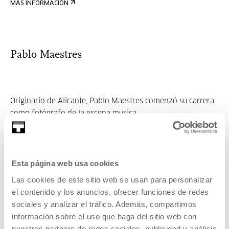
MÁS INFORMACIÓN
Pablo Maestres
Originario de Alicante, Pablo Maestres comenzó su carrera
como fotógrafo de la escena musica...
MÁS INFORMACIÓN
Invitados/as
Esta página web usa cookies
Marc Muñoz
Las cookies de este sitio web se usan para personalizar
el contenido y los anuncios, ofrecer funciones de redes
sociales y analizar el tráfico. Además, compartimos
información sobre el uso que haga del sitio web con
Nacido en Barcelona (1983). Dedica buena parte de sus
nuestros partners de redes sociales, publicidad y análisis