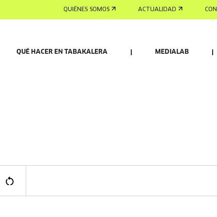
QUIÉNES SOMOS
ACTUALIDAD
CON
QUÉ HACER EN TABAKALERA
MEDIALAB
DE EDICIÓN AUDIOVISUAL, TEXTOS Y AUDIOS
DE EDICIÓN 