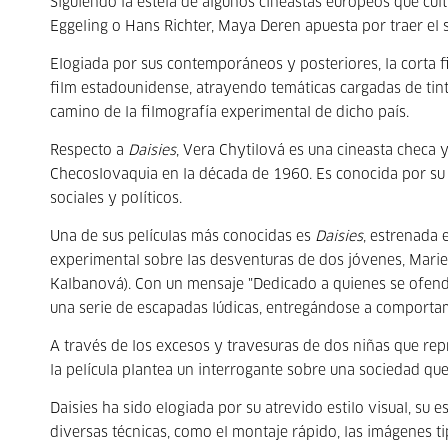
Siguiendo la estela de algunos cineastas europeos que cul
Eggeling o Hans Richter, Maya Deren apuesta por traer el 
Elogiada por sus contemporáneos y posteriores, la corta f
film estadounidense, atrayendo temáticas cargadas de tinte
camino de la filmografía experimental de dicho país.
Respecto a
Daisies
, Vera Chytilová es una cineasta checa 
Checoslovaquia en la década de 1960. Es conocida por su
sociales y políticos.
Una de sus películas más conocidas es
Daisies
, estrenada 
experimental sobre las desventuras de dos jóvenes, Marie I
Kalbanová). Con un mensaje "Dedicado a quienes se ofende
una serie de escapadas lúdicas, entregándose a comportam
A través de los excesos y travesuras de dos niñas que repr
la película plantea un interrogante sobre una sociedad que
Daisies ha sido elogiada por su atrevido estilo visual, su 
diversas técnicas, como el montaje rápido, las imágenes ti