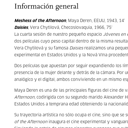
Información general
Meshess of the Afternoon
, Maya Deren, EEUU, 1943, 14’
Daisies
, Vera Chytilová, Checoslovaquia, 1966, 75’
La cuarta sesión de nuestro pequeño espacio
Jóvenes en e
dos películas cuyo peso capital dentro de la misma result
Vera Chytilová y su famosa
Daisies
realizamos una pequeñ
experimental en Estados Unidos y la Nová Vlna proceden
Dos películas que apuestan por seguir expandiendo los lím
presencia de la mujer delante y detrás de la cámara. Por un
analógico y el digital, ambos conviviendo en un mismo es
Maya Deren es una de las principales figuras del cine d
Afternoon
, codirigida con su segundo marido Alexander H
Estados Unidos a temprana edad obteniendo la nacionali
Su trayectoria artística no sólo ocupa el cine, sino que se s
of the Afternoon
inaugura el cine experimental y vanguard