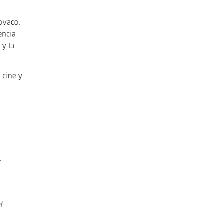
lovaco.
encia
 y la
 cine y
l
l