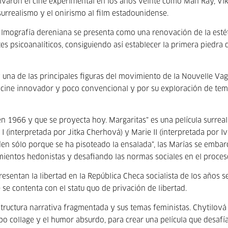
tivaron el cine experimental en los años veinte como Man Ray, Vi
surrealismo y el onirismo al film estadounidense.
ilmografía dereniana se presenta como una renovación de la estét
s psicoanalíticos, consiguiendo así establecer la primera piedra 
y una de las principales figuras del movimiento de la Nouvelle Va
 cine innovador y poco convencional y por su exploración de te
en 1966 y que se proyecta hoy. Margaritas" es una película surreal
 (interpretada por Jitka Cherhová) y Marie II (interpretada por I
n sólo porque se ha pisoteado la ensalada", las Marías se embar
ientos hedonistas y desafiando las normas sociales en el proces
esentan la libertad en la República Checa socialista de los años s
 se contenta con el statu quo de privación de libertad.
estructura narrativa fragmentada y sus temas feministas. Chytilová 
po collage y el humor absurdo, para crear una película que desafía