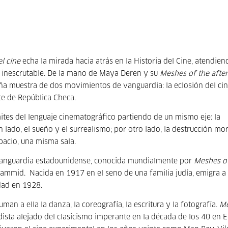
l cine
echa la mirada hacia atrás en la Historia del Cine, atendien
a inescrutable. De la mano de Maya Deren y su
Meshes of the aft
a muestra de dos movimientos de vanguardia: la eclosión del ci
te de República Checa.
ites del lenguaje cinematográfico partiendo de un mismo eje: la
 lado, el sueño y el surrealismo; por otro lado, la destrucción mora
pacio, una misma sala.
e vanguardia estadounidense, conocida mundialmente por
Meshes o
ammid. Nacida en 1917 en el seno de una familia judía, emigra a 
dad en 1928.
uman a ella la danza, la coreografía, la escritura y la fotografía.
M
ista alejado del clasicismo imperante en la década de los 40 en E