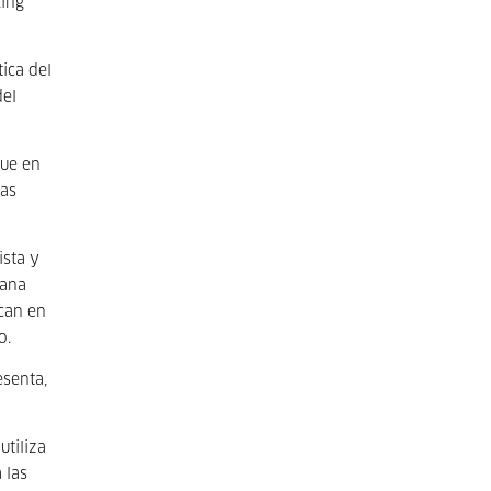
king
ica del
del
gue en
mas
ista y
vana
can en
o.
esenta,
utiliza
 las