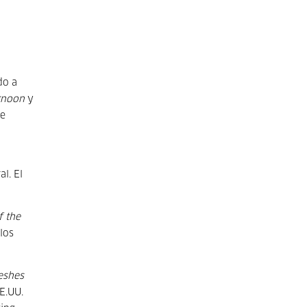
do a
ernoon
y
ne
l. El
f the
los
eshes
E.UU.