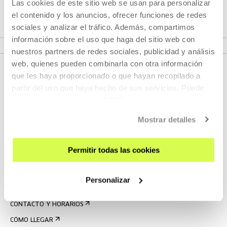
Las cookies de este sitio web se usan para personalizar
el contenido y los anuncios, ofrecer funciones de redes
sociales y analizar el tráfico. Además, compartimos
VER PROGRAMA
información sobre el uso que haga del sitio web con
nuestros partners de redes sociales, publicidad y análisis
web, quienes pueden combinarla con otra información
que les haya proporcionado o que hayan recopilado a
partir del uso que haya hecho de sus servicios. Puede
obtener más información
AQUÍ
Mostrar detalles
Permitir todas las cookies
REGÍSTRATE AL BOLETÍN
AGENDA
Personalizar
VISÍTANOS
CONTACTO Y HORARIOS
CÓMO LLEGAR