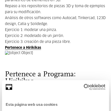
paramétrico de elementos en 3D.
Repaso a los repositorios de piezas 3D y toma de ejemplos
para su modificación.
Análisis de otros softwares como Autocad, Tinkercad, 123D
design, Catia y Solidedge.
Ejercicio 1: modelar una pinza.
Ejercicio 2: modelado de un jarrón.
Ejercicio 3: creación de una pieza libre.
Pertenece a Hirikikas
Pertenece a Programa:
Hirikikas
Es la línea de actividades de aprendizaje en colaboración
de Hirikilabs. Hirikikas transforma todos los saberes de
Esta página web usa cookies
Hirikilabs en talleres y materiales digitales (post, tutoriales,
código, diseños, ...) para facilitar el acceso a la ciudadanía.