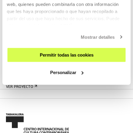
MÁS INFORMACIÓN
web, quienes pueden combinarla con otra información
que les haya proporcionado o que hayan recopilado a
partir del uso que haya hecho de sus servicios. Puede
obtener más información
AQUÍ
Pertenece a Proyecto: Emotional
Mostrar detalles
Un programa público de actividades que reflexionarán
sobre el cruce de caminos entre las emociones, el relato
Permitir todas las cookies
(audiovisual, político, corporativo, etc) y las relaciones
sociales.
Personalizar
VER PROYECTO