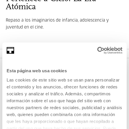
Atómica
Repaso a los imaginarios de infancia, adolescencia y
juventud en el cine.
VER CICLO
Esta página web usa cookies
Las cookies de este sitio web se usan para personalizar
el contenido y los anuncios, ofrecer funciones de redes
sociales y analizar el tráfico. Además, compartimos
información sobre el uso que haga del sitio web con
nuestros partners de redes sociales, publicidad y análisis
REGÍSTRATE AL BOLETÍN
web, quienes pueden combinarla con otra información
que les haya proporcionado o que hayan recopilado a
AGENDA
partir del uso que haya hecho de sus servicios. Puede