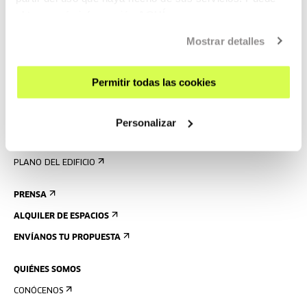
obtener más información
AQUÍ
VISÍTANOS
CONTACTO Y HORARIOS
Mostrar detalles
CÓMO LLEGAR
VISITAS GUIADAS
Permitir todas las cookies
ALOJAMIENTO
ACCESIBILIDAD
Personalizar
NORMAS
PLANO DEL EDIFICIO
PRENSA
ALQUILER DE ESPACIOS
ENVÍANOS TU PROPUESTA
QUIÉNES SOMOS
CONÓCENOS