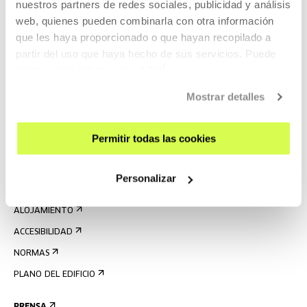
nuestros partners de redes sociales, publicidad y análisis
web, quienes pueden combinarla con otra información
que les haya proporcionado o que hayan recopilado a
partir del uso que haya hecho de sus servicios. Puede
obtener más información
AQUÍ
REGÍSTRATE AL BOLETÍN
AGENDA
Mostrar detalles
VISÍTANOS
Permitir todas las cookies
CONTACTO Y HORARIOS
CÓMO LLEGAR
Personalizar
VISITAS GUIADAS
ALOJAMIENTO
ACCESIBILIDAD
NORMAS
PLANO DEL EDIFICIO