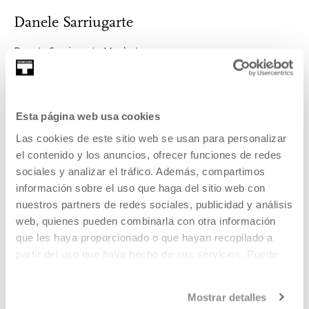
Danele Sarriugarte
Danele Sarriugarte Mochales
MÁS INFORMACIÓN
Esta página web usa cookies
Las cookies de este sitio web se usan para personalizar
Pertenece a Programa: Mugak /
el contenido y los anuncios, ofrecer funciones de redes
Fronteras
sociales y analizar el tráfico. Además, compartimos
información sobre el uso que haga del sitio web con
El proyecto Mugak/Fronteras invitará a artistas y agentes
nuestros partners de redes sociales, publicidad y análisis
culturales a repensar la noción de frontera en nuestro
web, quienes pueden combinarla con otra información
territorio, y propondrá un trabajo de investigación y un
que les haya proporcionado o que hayan recopilado a
programa de actividades que incluirá talleres, seminarios,
partir del uso que haya hecho de sus servicios. Puede
encuentros y una serie de intervenciones.
obtener más información
AQUÍ
Mostrar detalles