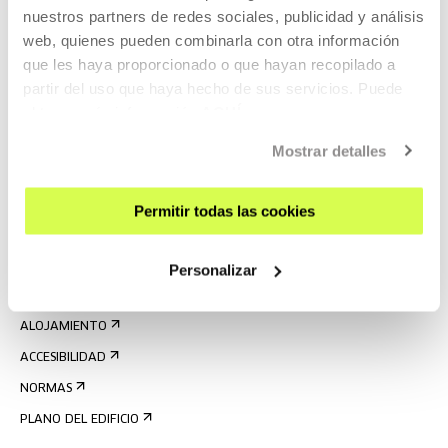
nuestros partners de redes sociales, publicidad y análisis
web, quienes pueden combinarla con otra información
que les haya proporcionado o que hayan recopilado a
partir del uso que haya hecho de sus servicios. Puede
obtener más información
AQUÍ
REGÍSTRATE AL BOLETÍN
Mostrar detalles
AGENDA
VISÍTANOS
Permitir todas las cookies
CONTACTO Y HORARIOS
CÓMO LLEGAR
Personalizar
VISITAS GUIADAS
ALOJAMIENTO
ACCESIBILIDAD
NORMAS
PLANO DEL EDIFICIO