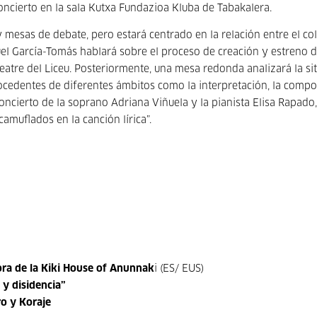
oncierto en la sala Kutxa Fundazioa Kluba de Tabakalera.
 mesas de debate, pero estará centrado en la relación entre el co
el García-Tomás hablará sobre el proceso de creación y estreno d
Teatre del Liceu. Posteriormente, una mesa redonda analizará la si
rocedentes de diferentes ámbitos como la interpretación, la compo
oncierto de la soprano Adriana Viñuela y la pianista Elisa Rapado,
amuflados en la canción lírica”.
ora de la Kiki House of Anunnak
i (ES/ EUS)
 y disidencia”
ro y Koraje