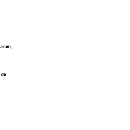
arbin,
 de