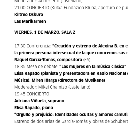
Moderador: Ander Prol (castellano)
21:00 CONCIERTO (Kutxa Fundazioa Kluba, apertura de pue
Kiltreo Oskuro
Las Marikarmen
VIERNES, 1 DE MARZO. SALA Z
17:30 Conferencia:
“Creación y estreno de Alexina B. en e
la primera persona intersexual de la que conocemos sus
Raquel García-Tomás, compositora
(ES)
18:35 Mesa de debate:
“Las mujeres en la música clásica”
Elisa Rapado (pianista y presentadora en Radio Nacional
Música), Miren Iñarga (directora de Musikene)
Moderador: Mikel Chamizo (castellano)
19:45 CONCIERTO
Adriana Viñuela, soprano
Elisa Rapado, piano
“Orgullo y prejuicio: Identidades ocultas y amores camuflad
Estreno de dos arias de García-Tomás y obras de Schubert,