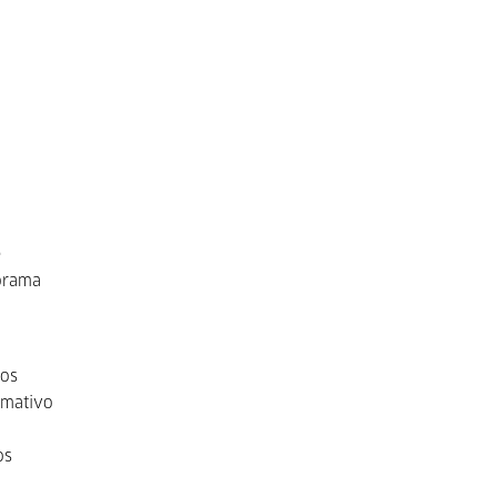
e
norama
dos
ormativo
os