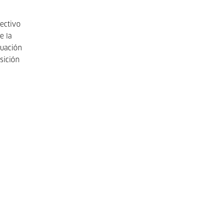
lectivo
e la
tuación
sición