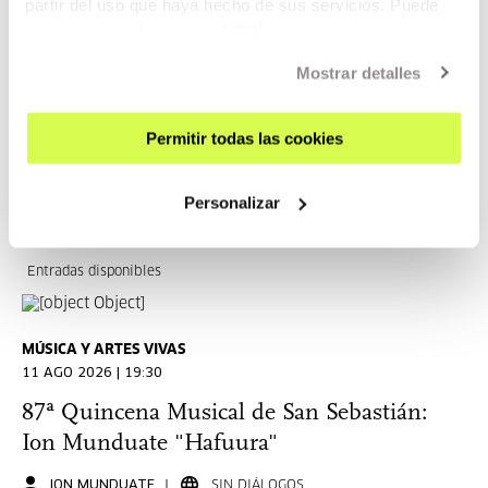
partir del uso que haya hecho de sus servicios. Puede
obtener más información
AQUÍ
87ª Quincena Musical de San Sebastián:
Sigma Project
Mostrar detalles
SIN DIÁLOGOS
Permitir todas las cookies
LEER MÁS
ENTRADAS
Personalizar
Entradas disponibles
MÚSICA Y ARTES VIVAS
11 AGO 2026 | 19:30
87ª Quincena Musical de San Sebastián:
Ion Munduate "Hafuura"
ION MUNDUATE
SIN DIÁLOGOS