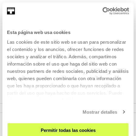
Pertenece a Cartas blancas (CB)
Esta página web usa cookies
Pertenece a Programa: Cartas
Las cookies de este sitio web se usan para personalizar
el contenido y los anuncios, ofrecer funciones de redes
blancas (CB)
sociales y analizar el tráfico. Además, compartimos
información sobre el uso que haga del sitio web con
Invitación a festivales, críticos, artistas y programadores
nuestros partners de redes sociales, publicidad y análisis
internacionales para que activen la pantalla de Tabakalera
web, quienes pueden combinarla con otra información
y establecer lazos de colaboración y diálogo.
que les haya proporcionado o que hayan recopilado a
partir del uso que haya hecho de sus servicios. Puede
obtener más información
AQUÍ
VER PROGRAMA
Mostrar detalles
Permitir todas las cookies