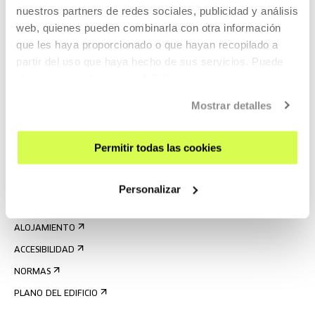
nuestros partners de redes sociales, publicidad y análisis
web, quienes pueden combinarla con otra información
que les haya proporcionado o que hayan recopilado a
partir del uso que haya hecho de sus servicios. Puede
obtener más información
AQUÍ
REGÍSTRATE AL BOLETÍN
Mostrar detalles
AGENDA
VISÍTANOS
Permitir todas las cookies
CONTACTO Y HORARIOS
CÓMO LLEGAR
Personalizar
VISITAS GUIADAS
ALOJAMIENTO
ACCESIBILIDAD
NORMAS
PLANO DEL EDIFICIO