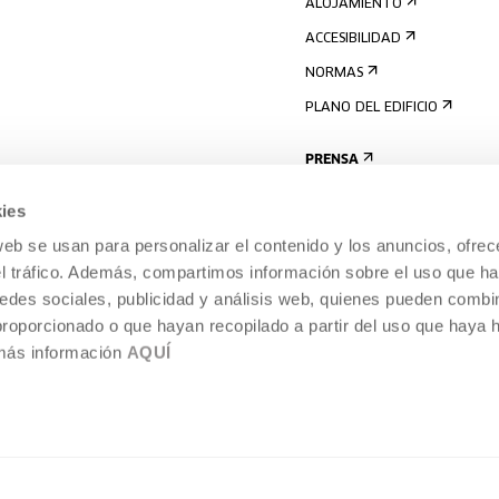
ALOJAMIENTO
ACCESIBILIDAD
NORMAS
PLANO DEL EDIFICIO
PRENSA
ies
web se usan para personalizar el contenido y los anuncios, ofrec
el tráfico. Además, compartimos información sobre el uso que ha
edes sociales, publicidad y análisis web, quienes pueden combin
proporcionado o que hayan recopilado a partir del uso que haya
 más información
AQUÍ
AVISO LEGAL
POLÍTICA DE COOKIES
TEMPORÁNEA,
SISTEMA INTERNO DE INFORMACIÓN