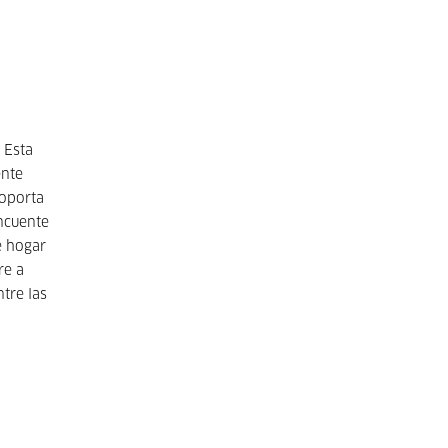
 Esta
ente
soporta
incuente
e hogar
re a
ntre las