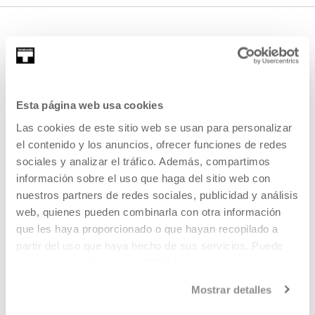
Esta página web usa cookies
Las cookies de este sitio web se usan para personalizar
REGÍSTRATE AL BOLETÍN
el contenido y los anuncios, ofrecer funciones de redes
sociales y analizar el tráfico. Además, compartimos
AGENDA
información sobre el uso que haga del sitio web con
nuestros partners de redes sociales, publicidad y análisis
VISÍTANOS
web, quienes pueden combinarla con otra información
CONTACTO Y HORARIOS
que les haya proporcionado o que hayan recopilado a
CÓMO LLEGAR
partir del uso que haya hecho de sus servicios. Puede
VISITAS GUIADAS
obtener más información
AQUÍ
ALOJAMIENTO
Mostrar detalles
ACCESIBILIDAD