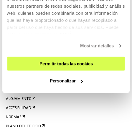
nuestros partners de redes sociales, publicidad y análisis
web, quienes pueden combinarla con otra información
que les haya proporcionado o que hayan recopilado a
partir del uso que haya hecho de sus servicios. Puede
obtener más información
AQUÍ
REGÍSTRATE AL BOLETÍN
Mostrar detalles
AGENDA
VISÍTANOS
Permitir todas las cookies
CONTACTO Y HORARIOS
Personalizar
CÓMO LLEGAR
VISITAS GUIADAS
ALOJAMIENTO
ACCESIBILIDAD
NORMAS
PLANO DEL EDIFICIO